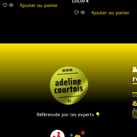
120,00
€
Ajouter au panier
Ajouter au panier
A
S
r
L
Ki
Au
Référencée par les experts
H