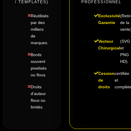
/ TEMPLATES)
PROFESSIONNEL
Réutilisés
Exclusivité
(Retir
par des
Garantie
de la
milliers
vente
de
Vecteur
(SVG
marques.
Chirurgical
et
Bords
PNG
souvent
HD).
pixelisés
Cession
certifiée
ou flous.
de
et
Droits
droits
complète
d'auteur
flous ou
limités.