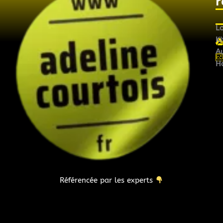
r
L
Ki
Au
H
Référencée par les experts