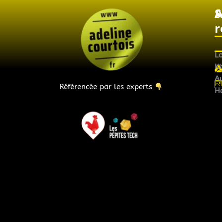
A
S
r
L
Ki
Au
Référencée par les experts
H