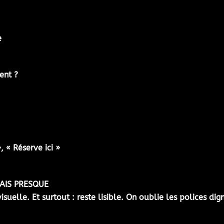
e
ent ?
 « Réserve ici »
MAIS PRESQUE
visuelle
. Et surtout : reste lisible. On oublie les polices dig