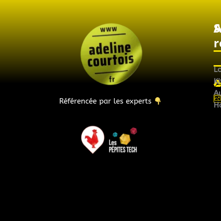
A
S
r
L
Ki
Au
Référencée par les experts
H