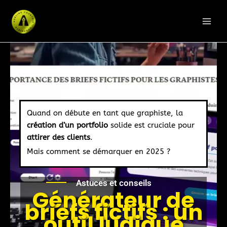
Aller
au
contenu
Quand on débute en tant que graphiste, la
création d’un portfolio
solide est cruciale pour
attirer des clients
.
Mais comment se démarquer en 2025 ?
Astuces et conseils
Générateur de
briefs fictifs : un
outil ludique